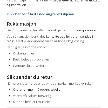
Refusjon skjer normalt innen
14 dager etter at returen er mottatt
og kontrollert
.
Klikk her for å laste ned angrerettskjema
Reklamasjon
Dersom varen har feil eller mangel gjelder
forbrukerkjøpsloven
.
Ved reklamasjon ber vi deg
kontakte oss før varen sendes i
retur
, slik at vi kan vurdere saken og finne riktig løsning.
Send gjerne informasjon om:
Ordrenummer
Beskrivelse av problemet
Eventuelt bilder av feilen
Slik sender du retur
Når varen returneres er det viktig at pakken merkes korrekt.
Ordrenummer må oppgis tydelig
Varen må pakkes forsvarlig
Kunden betaler returfrakt