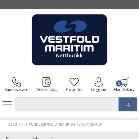
0
Kundeservice
Delekatalog
Favoritter
Logg inn
Handlekurv
WEBSHOP
KUNDESERVICE
RETUR OG REKLAMASJONER