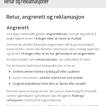
Retur og reklamasjoner
Retur, angrerett og reklamasjon
Angrerett
Ved kjøp i nettbutikk gjelder
angrerettloven
, som gir deg rett til å
angre kjøpet innen
14 dager etter at varen er mottatt
.
Dersom du ønsker å benytte angreretten må du gi oss beskjed
innen fristen. Varen må deretter returneres uten unødig opphold,
og senest
14 dager etter at du har gitt beskjed om angreretten
.
Kunden betaler selv
returkostnader
, da vi ikke tilbyr fri retur.
For at returen skal kunne behandles ber vi om at:
Ordrenummer merkes tydelig på eller i pakken
Varen returneres i
samme stand som ved mottak
Original emballasje helst ikke er åpnet eller skadet
Dersom varen er brukt utover det som er nødvendig for å fastslå
varens egenskaper og funksjon, kan det gjøres
fradrag i
refusjonen
i henhold til angrerettloven.