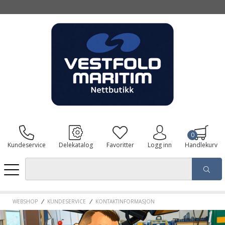
0
Kundeservice
Delekatalog
Favoritter
Logg inn
Handlekurv
WEBSHOP
KUNDESERVICE
KONTAKTINFORMASJON