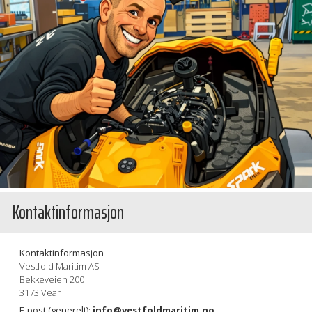
Kontaktinformasjon
Kontaktinformasjon
Vestfold Maritim AS
Bekkeveien 200
3173 Vear
E-post (generelt):
info@vestfoldmaritim.no